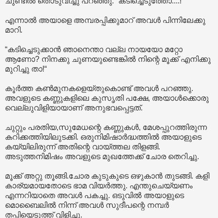
ചുണ്ടിൽ തൊടുവിച്ചു പറഞ്ഞു. “കടിച്ചെടുത്തോ....!“
എന്നാൽ അയാളെ അമ്പരപ്പിക്കുമാറ് അവൾ പിന്നിലേക്കു
മാറി.
“കടിച്ചെടുക്കാൻ ഞാനെന്താ വല്ല നായയോ മറ്റോ
ആണോ? നിനക്കു ചുണയുണ്ടെങ്കിൽ നിന്റെ മൂക്ക് എനിക്കു
മുറിച്ചു താ!“
കൂർത്ത കൺമുനകളെയ്തുകൊണ്ട് അവൾ പറഞ്ഞു.
അവളുടെ കണ്ണുകളിലെ കുസൃതി പക്ഷേ, അയാൾക്കൊരു
വെല്ലുവിളിയായാണ് അനുഭവപ്പെട്ടത്.
ചുറ്റും പരതിയ,സുമേധന്റെ കണ്ണുകൾ, മേശപ്പുറത്തിരുന്ന
കറിക്കത്തിയിലുടക്കി. ഒരുനിമിഷാർദ്ധത്തിൽ അയാളുടെ
കയ്യിലിരുന്ന് അതിന്റെ വായ്ത്തല തിളങ്ങി.
അടുത്തനിമിഷം അവളുടെ മുഖത്തേക്ക് ചോര തെറിച്ചു.
മൂക്ക് അറ്റു തൂങ്ങി.ചോര കുടുകുടെ ഒഴുകാൻ തുടങ്ങി. കളി
കാര്യമായതോടെ ഭാമ വിയർത്തു. എന്തുചെയ്യണം
എന്നറിയാതെ അവൾ പകച്ചു. ഒടുവിൽ അയാളുടെ
മൊബൈലിൽ നിന്ന് അവൾ സുദീപന്റെ നമ്പർ
തപ്പിയെടുത്ത് വിളിച്ചു.