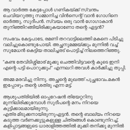
ആ വാർത്ത കേട്ടപ്പോൾ ഗണികയ്ക്ക് സ്വന്തം
ചെവിയറുത്തു സമ്മാനിച്ച വിൻസെന്റ് വാൻ ഗോഗിനെ
ഓർത്തു, സുദീപൻ. സ്വയം ഒരു വാൻ ഗോഗാകാൻ
തുനിഞ്ഞിറങ്ങിയിരിക്കുകയാണോ തന്റെ ഏട്ടൻ?
സംഭവം കേട്ടപാടേ, രമണി തറവാട്ടിലെത്തി മകനെ പിടിച്ചു
വലിച്ചുകൊണ്ടുപോയി. അച്ഛനുമമ്മയ്ക്കും മുന്നിൽ വച്ച്
സുമേധൻ കെട്ടിയ താലിച്ചരട് പൊട്ടിച്ച് നിലത്തെറിഞ്ഞു.
“കണ്ട തേവിടിശ്ശിമാര് മൂക്കു ചെത്തിവിട്ടവന്റെ കൂടെ ഇനി
എന്റെ പട്ടി പൊറുക്കും!“ എന്നലറി അവൾ കാർക്കിച്ചു തുപ്പി.
അമ്മ മരവിച്ചു നിന്നു. അച്ഛന്റെ മുഖത്ത് പുച്ഛഭാവം.മകൻ
ഇപ്പോഴും തന്റെ ശത്രു എന്ന മട്ട്.
ആശുപത്രിയിൽ ഓപ്പറേഷൻ തിയേറ്ററിനു
മുന്നിലിരിക്കുമ്പോൾ സുദീപന്റെ മനം നിറയെ
കുട്ടിക്കാലമായിരുന്നു.
എത്ര മിടുക്കനായിരുന്നുഏട്ടൻ. തന്റെ ബാല്യം നിറയെ
കടുത്ത വർണക്കൂട്ടുകളുള്ള ചിത്രങ്ങൾ കൊണ്ടുനിറച്ച്,
കളിപ്പാട്ടങ്ങളുടെ ധാരാളിത്തത്തിൽ മുക്കി തനിക്കു മുന്നിൽ