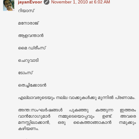
jayanEvoor
November 1, 2010 at 6:02 AM
റിയാസ്
മനോരാജ്
ആളവന്താൻ
മൈ ഡ്രീംസ്
ചെറുവാടി
ടോംസ്
തെച്ചിക്കോടൻ
എല്ലാവരുടെയും നല്ല വാക്കുകൾക്കു മുന്നിൽ പ്രണാമം.
അന്ത:സംഘർഷങ്ങൾ പുകഞ്ഞു കത്തുന്ന ഇത്തരം
വാൻഗോഗുമാർ നമ്മുടെയൊപ്പവും ഉണ്ട്. അവരെ
മനസ്സിലാക്കാൻ, ഒരു കൈത്താങ്ങാകാൻ നമുക്കും
കഴിയണം.