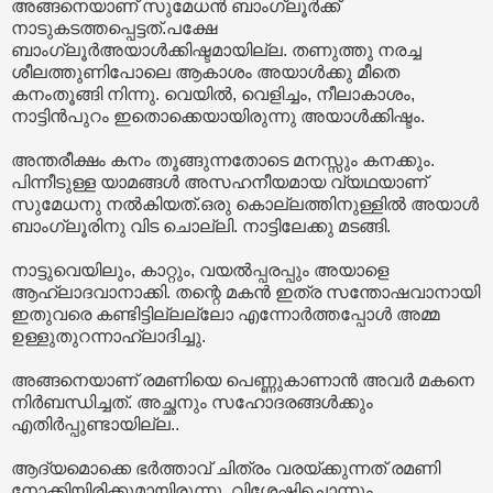
അങ്ങനെയാണ് സുമേധൻ ബാംഗ്ലൂർക്ക്
നാടുകടത്തപ്പെട്ടത്.പക്ഷേ
ബാംഗ്ലൂർഅയാൾക്കിഷ്ടമായില്ല. തണുത്തു നരച്ച
ശീലത്തുണിപോലെ ആകാശം അയാൾക്കു മീതെ
കനംതൂങ്ങി നിന്നു. വെയിൽ, വെളിച്ചം, നീലാകാശം,
നാട്ടിൻപുറം ഇതൊക്കെയായിരുന്നു അയാൾക്കിഷ്ടം.
അന്തരീക്ഷം കനം തൂങ്ങുന്നതോടെ മനസ്സും കനക്കും.
പിന്നീടുള്ള യാമങ്ങൾ അസഹനീയമായ വ്യഥയാണ്
സുമേധനു നൽകിയത്.ഒരു കൊല്ലത്തിനുള്ളിൽ അയാൾ
ബാംഗ്ലൂരിനു വിട ചൊല്ലി. നാട്ടിലേക്കു മടങ്ങി.
നാട്ടുവെയിലും, കാറ്റും, വയൽപ്പരപ്പും അയാളെ
ആഹ്ലാദവാനാക്കി. തന്റെ മകൻ ഇത്ര സന്തോഷവാനായി
ഇതുവരെ കണ്ടിട്ടില്ലല്ലോ എന്നോർത്തപ്പോൾ അമ്മ
ഉള്ളുതുറന്നാഹ്ലാദിച്ചു.
അങ്ങനെയാണ് രമണിയെ പെണ്ണുകാണാൻ അവർ മകനെ
നിർബന്ധിച്ചത്. അച്ഛനും സഹോദരങ്ങൾക്കും
എതിർപ്പുണ്ടായില്ല..
ആദ്യമൊക്കെ ഭർത്താവ് ചിത്രം വരയ്ക്കുന്നത് രമണി
നോക്കിയിരിക്കുമായിരുന്നു, വിശേഷിച്ചൊന്നും