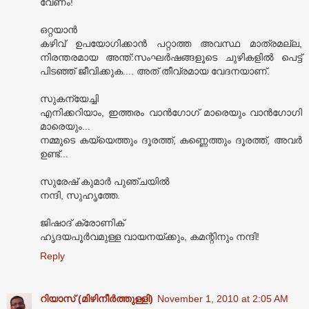
വേണം!
ഒറ്റയാൻ
കഴിവ് ഉപയോഗിക്കാൻ പറ്റാത്ത അവസ്ഥ മാത്രമല്ല,
നിരന്തരമായ അന്ത്:സംഘർഷങ്ങളൂടെ ചുഴികളിൽ പെട്ട്
പിടഞ്ഞ് ജീവിക്കുക.... അത് തീവ്രമായ വേദനയാണ്.
സുകന്യേച്ചി
എനിക്കറിയാം, ഇത്തരം വാൻഗോഗ് മാരെയും വാൻഗോഗി
മാരെയും...
നമ്മുടെ കയ്യെത്തും ദൂരത്ത്, കണ്ണെത്തും ദൂരത്ത്, അവർ
ഉണ്ട്...
സുരേഷ് കുമാർ പുഞ്ചയിൽ
നന്ദി, സുഹൃത്തേ.
ജിഷാദ് ക്രോണിക്
ഹൃദയപൂർവമുള്ള വായനയ്ക്കും, കമന്റിനും നന്ദി!
Reply
റിയാസ് (മിഴിനീര്‍ത്തുള്ളി)
November 1, 2010 at 2:05 AM