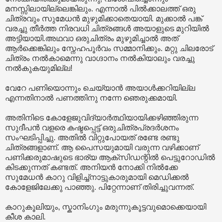
മനസ്സിലായില്ലെങ്കിലും. എന്നാൽ പിൽക്കാലത്ത് ഒരു
ചിത്രവും സുമേധൻ മുഴുമിക്കാതെയായി. മുക്കാൽ പങ്ക്
വരച്ചു തീർത്ത നിരവധി ചിത്രങ്ങൾ അയാളുടെ മുറിയിൽ
അട്ടിയായി.അഥവാ ഒരുചിത്രം മുഴുമിച്ചാൽ അത്
ആർക്കെങ്കിലും സ്നേഹപൂർവം സമ്മാനിക്കും. മറ്റു ചിലരോട്
ചിത്രം നൽകാമെന്നു വാഗ്ദാനം നൽകിയാലും വരച്ചു
നൽകുകയുമില്ല!
വേറേ പണിയൊന്നും ചെയ്യാൻ അയാൾക്കറിയില്ല
എന്നതിനാൽ പണത്തിനു നന്നേ ഞെരുക്കമായി.
അതിനിടെ കോളേജുവിദ്യാർത്ഥിയായിക്കഴിഞ്ഞിരുന്ന
സുദീപൻ വളരെ കഷ്ടപ്പെട്ട് ഒരുചിത്രപ്രദർശനം
സംഘടിപ്പിച്ചു. അതിൽ വിറ്റുപോയത് രണ്ടേ രണ്ടു
ചിത്രങ്ങളാണ്. ആ പൈസയുമായി വരുന്ന വഴിക്കാണ്
പണിക്കരുമാഷുടെ ഭാര്യ ആക്സിഡന്റിൽ പെട്ടുറോഡിൽ
കിടക്കുന്നത് കണ്ടത്. അനിയൻ നോക്കി നിൽക്കേ
സുമേധൻ കാറു വിളിച്ച്നാട്ടുകാരുമായി മെഡിക്കൽ
കോളേജിലേക്കു പാഞ്ഞു. പിറ്റേന്നാണ് തിരിച്ചുവന്നത്.
കാറുകൂലിയും, സ്കാനിംഗും മരുന്നുകൂട്ടവുമൊക്കെയായി
കീശ കാലി.