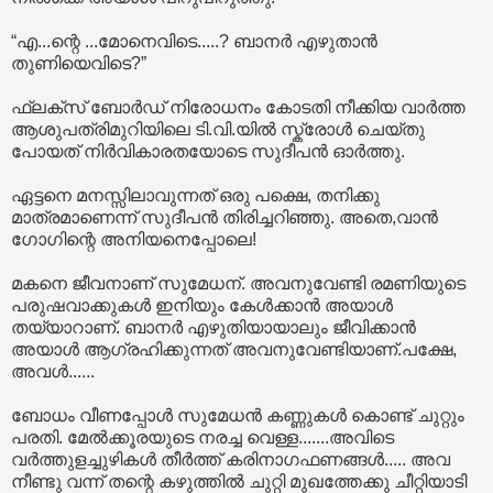
“എ...ന്റെ ...മോനെവിടെ.....? ബാനർ എഴുതാൻ
തുണിയെവിടെ?”
ഫ്ലക്സ് ബോർഡ് നിരോധനം കോടതി നീക്കിയ വാർത്ത
ആശുപത്രിമുറിയിലെ ടി.വി.യിൽ സ്ക്രോൾ ചെയ്തു
പോയത് നിർവികാരതയോടെ സുദീപൻ ഓർത്തു.
ഏട്ടനെ മനസ്സിലാവുന്നത് ഒരു പക്ഷെ, തനിക്കു
മാത്രമാണെന്ന് സുദീപൻ തിരിച്ചറിഞ്ഞു. അതെ,വാൻ
ഗോഗിന്റെ അനിയനെപ്പോലെ!
മകനെ ജീവനാണ് സുമേധന്. അവനുവേണ്ടി രമണിയുടെ
പരുഷവാക്കുകൾ ഇനിയും കേൾക്കാൻ അയാൾ
തയ്യാറാണ്. ബാനർ എഴുതിയായാലും ജീവിക്കാൻ
അയാൾ ആഗ്രഹിക്കുന്നത് അവനുവേണ്ടിയാണ്.പക്ഷേ,
അവൾ......
ബോധം വീണപ്പോൾ സുമേധൻ കണ്ണുകൾ കൊണ്ട് ചുറ്റും
പരതി. മേൽക്കൂരയുടെ നരച്ച വെള്ള.......അവിടെ
വർത്തുളച്ചുഴികൾ തീർത്ത് കരിനാഗഫണങ്ങൾ..... അവ
നീണ്ടു വന്ന് തന്റെ കഴുത്തിൽ ചുറ്റി മുഖത്തേക്കു ചീറ്റിയാടി