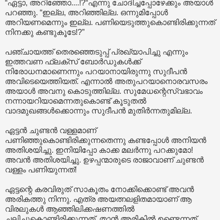
“ഏട്ടാ, അറിഞ്ഞോ....!?“എന്നു ചോദിച്ചപ്പോഴേക്കും അയാൾ
പറഞ്ഞു. “ഇല്ല, അറിഞ്ഞില്ല. ഒന്നുമിപ്പോൾ
അറിയണമെന്നും ഇല്ല. പണിയെടുത്തുകൊണ്ടിരിക്കുന്നത്
നിനക്കു കണ്ടുകൂടേ!?”
പഞ്ചായത്ത് തെരഞ്ഞെടുപ്പ് പ്രഖ്യാപിച്ചു എന്നും
ഇത്തവണ ഫ്ലക്സ് ബോർഡുകൾക്ക്
നിരോധനമാണെന്നും പറയാനായിരുന്നു സുദീപൻ
അവിടെയെത്തിയത്. എന്നാൽ അതുപറയാനൊരവസരം
അയാൾ അവനു കൊടുത്തില്ല. സുമേധന്റെസ്വഭാവം
നന്നായറിയാമെന്നതുകൊണ്ട് കൂടുതൽ
വാദമുഖങ്ങൾക്കൊന്നും സുദീപൻ മുതിർന്നതുമില്ല.
ഏട്ടൻ ചുണ്ടൻ വള്ളമാണ്
പണിഞ്ഞുകൊണ്ടിരിക്കുന്നതെന്നു കണ്ടപ്പോൾ അനിയൻ
അതിശയിച്ചു. ഇനിയിപ്പോ കാക്ക മലർന്നു പറക്കുമോ!
അവൻ അതിശയിച്ചു. ഉഴപ്പന്മാരുടെ രാജാവാണ് ചുണ്ടൻ
വള്ളം പണിയുന്നത്!
ഏട്ടന്റെ കരവിരുത് സാകൂതം നോക്കിക്കൊണ്ട് അവൻ
അരികത്തു നിന്നു. എത്ര അയത്നലളിതമായാണ് ആ
വിരലുകൾ ആഞ്ഞിലിക്കഷണത്തിൽ
ചലിച്ചുകൊണ്ടിരിക്കുന്നത്. താൻ അരികിൽ ഉണ്ടെന്നത്