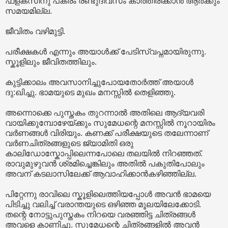
ഫ്ളക്സിനു പകരം രണ്ടുദിവസം കാത്തിരിക്കാൻ ആർക്കും
സമയമില്ല.
ജീവിതം വഴിമുട്ടി.
പരീക്ഷകൾ എന്നും അയാൾക്ക് പേടിസ്വപ്നമായിരുന്നു.
സ്കൂളിലും ജീവിതത്തിലും.
കുട്ടിക്കാലം അവസാനിച്ചുപോയതോർത്ത് അയാൾ
ദു:ഖിച്ചു. ഭാമയുടെ മുഖം മനസ്സിൽ തെളിഞ്ഞു.
അന്നൊക്കെ പുസ്തകം തുറന്നാൽ അതിലെ ആദ്യവരി
വായിക്കുമ്പോഴേയ്ക്കും സുമേധന്റെ മനസ്സിൽ നൂറായിരം
വർണങ്ങൾ വിരിയും. കണക്ക് പരീക്ഷയുടെ തലേന്നാണ്
വർണചിത്രങ്ങളുടെ ജ്യാമിതി ഒരു
കാലിഡോസ്കോപ്പിലെന്നപോലെ തലയിൽ നിറഞ്ഞത്.
രാവുമുഴുവൻ ശ്രമിച്ചെങ്കിലും അതിൽ പകുതിപോലും
അവന് കടലാസിലേക്ക് ആവാഹിക്കാൻകഴിഞ്ഞില്ല.
പിറ്റേന്നു രാവിലെ സ്കൂളിലെത്തിയപ്പോൾ അവൻ ഭാമയെ
പിടിച്ചു വലിച്ച് വരാന്തയുടെ ഒഴിഞ്ഞ മൂലയിലേക്കോടി.
തന്റെ നോട്ടുപുസ്തകം നിറയെ വരഞ്ഞിട്ട ചിത്രങ്ങൾ
അവളെ കാണിച്ചു. സുമേധന്റെ ചിത്രങ്ങളിൽ അവൻ