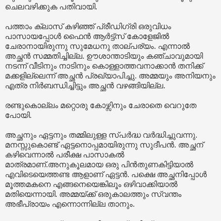
ചെലവഴിക്കുക പതിവായി.
പത്താം ക്ലാസ് കഴിഞ്ഞ് പ്രീഡിഗ്രി ഒരുവിധം
പാസായപ്പോൾ ഫൈൻ ആർട്ട്സ് കോളേജിൽ
ചേരാനായിരുന്നു സുമേധനു താല്പര്യം. എന്നാൽ
അച്ഛൻ സമ്മതിച്ചില്ല. ഊശാന്താടിയും കഞ്ചാവുമായി
നടന്ന് വീടിനും നാടിനും കൊള്ളാത്തവനാക്കാൻ തനിക്ക്
മക്കളില്ലെന്ന് അച്ഛൻ പ്രഖ്യാപിച്ചു. അമ്മയും അനിയനും
എത്ര നിർബന്ധിച്ചിട്ടും അച്ഛൻ വഴങ്ങിയില്ല.
രണ്ടുകൊല്ലം മറ്റൊരു കോഴ്സിനും ചേരാതെ വെറുതേ
പോയി.
അച്ഛനും ഏട്ടനും തമ്മിലുള്ള സ്പർദ്ധ വർദ്ധിച്ചുവന്നു.
മനസ്സുകൊണ്ട് ഏട്ടനൊപ്പമായിരുന്നു സുദീപൻ. അച്ഛന്
കഴിവെന്നാൽ പരീക്ഷ പാസാകൽ
മാത്രമാണ്.അനുകൂലമായ ഒരു പിൻതുണകിട്ടിയാൽ
എവിടെയെത്തണ്ട ആളാണ് ഏട്ടൻ. പക്ഷെ അച്ഛനിപ്പോൾ
മൂത്തമകനെ എങ്ങനെയെങ്കിലൂം ഒഴിവാക്കിയാൽ
മതിയെന്നായി. അമ്മയ്ക്ക് ഒരുകാലത്തും സ്വന്തം
അഭീപ്രായം എന്നൊന്നില്ല താനും.