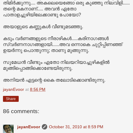
തിമിർക്കുന്നു.... അകലെയെങ്ങോ ഒരു കുഞ്ഞു നിലവിളി......
തന്റെ മകനാണ്..... അവൻ ഏതോ
പാതാളച്ചുഴിയിലേക്കാണ്ടു പോയോ?
അയാളുടെ കണ്ണുകൾ വീണ്ടുമടഞ്ഞു.
കടും വർണങ്ങളുടെ നീരാഴികൾ.....കരിനാഗങ്ങൾ
സ്വർണനാഗങ്ങളായി......അവ ഒന്നാകെ ചുറ്റിപ്പിണഞ്ഞ്
ഉയർന്നു പൊന്തുന്നു; താണു മുങ്ങുന്നു.
സുമേധൻ വീണ്ടും ഏതോ നിലയറിയാച്ചുഴികളിൽ
മുങ്ങിപ്പൊങ്ങിക്കൊണ്ടേയിരുന്നു.
അനിയൻ ഏട്ടന്റെ കൈ തലോടിക്കൊണ്ടിരുന്നു.
jayanEvoor
at
8:56 PM
Share
86 comments:
jayanEvoor
October 31, 2010 at 8:59 PM