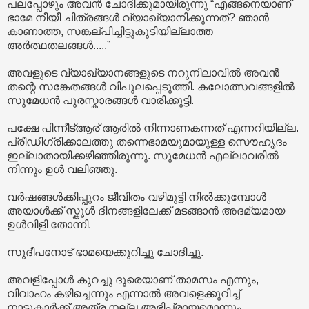
പലപ്പോഴും അവൻ ചോദിക്കുമായിരുന്നു “എങ്ങനെയാണ്
ഭാമേ നീയീ ചിത്രങ്ങൾ വ്യാഖ്യാനിക്കുന്നത്? ഞാൻ
കാണാത്ത, സങ്കല്പിച്ചിട്ടുകൂടിയില്ലാത്ത
അർത്ഥതലങ്ങൾ.....”
അവളുടെ വ്യാഖ്യാനങ്ങളുടെ നറുനിലാവിൽ അവൻ
തന്റെ സങ്കേതങ്ങൾ വിപുലപ്പെടുത്തി. കലോത്സവങ്ങളിൽ
സുമേധൻ പുരസ്കാരങ്ങൾ വാരിക്കൂട്ടി.
പക്ഷേ പിന്നീട്ആര് ആരിൽ നിന്നാണകന്നത് എന്നറിയില്ല.
പ്രീഡിഗ്രിക്കാലത്തു തന്നെഭാമയുമായുള്ള സൌഹൃദം
ഇല്ലാതായിക്കഴിഞ്ഞിരുന്നു. സുമേധൻ എല്ലാവരിൽ
നിന്നും ഉൾ വലിഞ്ഞു.
വർഷങ്ങൾക്കിപ്പുറം ജീവിതം വഴിമുട്ടി നിൽക്കുമ്പോൾ
അയാൾക്ക് സ്കൂൾ ദിനങ്ങളിലേക്ക് മടങ്ങാൻ അദമ്യമായ
ഉൾവിളി തോന്നി.
സുദീപനോട് ഭാമയെക്കുറിച്ചു ചോദിച്ചു.
അവളിപ്പോൾ കുറച്ചു ദൂരെയാണ് താമസം എന്നും,
വിവാഹം കഴിച്ചെന്നും എന്നാൽ അവളെക്കുറിച്ച്
നാട്ടുകാർക്ക് അത്ര നല്ല അഭിപ്രായമൊന്നും