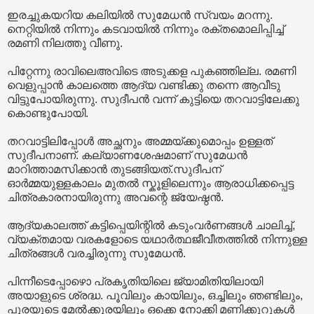
ഇരച്ചുകയറിയ കലിയിൽ സുമേധൻ സ്വയം മറന്നു.
നെറ്റിയിൽ നിന്നും കടവായിൽ നിന്നും രക്തമൊലിപ്പിച്ച്
രമണി നിലത്തു വീണു.
പിറ്റേന്നു രാവിലെഅവിടെ അടുക്കള പുകഞ്ഞില്ല. രമണി
വെളുപ്പാൻ കാലത്തെ ആദ്യ വണ്ടിക്കു തന്നെ ആവീടു
വിട്ടുപോയിരുന്നു. സുദീപൻ വന്ന് കുട്ടിയെ തറവാട്ടിലേക്കു
കൊണ്ടുപോയി.
തറവാട്ടിലിപ്പോൾ അച്ഛനും അമ്മയ്ക്കുമൊപ്പം ഉള്ളത്
സുദീപനാണ്. കല്യാണശേഷമാണ് സുമേധൻ
മാറിത്താമസിക്കാൻ തുടങ്ങിയത്.സുദീപന്
ഓർമ്മയുള്ളകാലം മുതൽ സ്കൂളിലെന്നും ആരാധിക്കപ്പെട്ട
ചിത്രകാരനായിരുന്നു അവന്റെ ജ്യേഷ്ഠൻ.
ആദ്യകാലത്ത് കട്ടിപ്പെയിന്റിൽ കടുംവർണങ്ങൾ ചാലിച്ച്,
വ്യക്തമായ വരകളോടെ യഥാർത്ഥജീവീതത്തിൽ നിന്നുള്ള
ചിത്രങ്ങൾ വരച്ചിരുന്നു സുമേധൻ.
പിന്നീടെപ്പോഴൊ പ്രകൃതിയിലെ ജ്യാമിതിയിലായി
അയാളുടെ ശ്രദ്ധ. പൂവിലും കായിലും, ഒച്ചിലും ഞണ്ടിലും,
പുരയുടെ മേൽക്കൂരയിലും ഒക്കെ നോക്കി മണിക്കൂറുകൾ