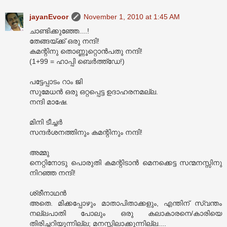
jayanEvoor
November 1, 2010 at 1:45 AM
ചാണ്ടിക്കുഞ്ഞേ....!
തേങ്ങയ്ക്ക് ഒരു നന്ദി!
കമന്റിനു തൊണ്ണൂറ്റൊൻപതു നന്ദി!
(1+99 = ഹാപ്പി ബെർത്ത്ഡേ!)
പട്ടേപ്പാടം റാം ജി
സുമേധൻ ഒരു ഒറ്റപ്പെട്ട ഉദാഹരനമല്ല.
നന്ദി മാഷേ.
മിനി ടീച്ചർ
സന്ദർശനത്തിനും കമന്റിനും നന്ദി!
അമ്മു
നെറ്റിനോടു പൊരുതി കമന്റിടാൻ മെനക്കെട്ട സന്മനസ്സിനു
നിറഞ്ഞ നന്ദി!
ശ്രീനാഥൻ
അതെ. മിക്കപ്പോഴും മാതാപിതാക്കളും, എന്തിന് സ്വന്തം
നല്ലപാതി പോലും ഒരു കലാകാരനെ/കാരിയെ
തിരിച്ചറിയുന്നില്ല; മനസ്സിലാക്കുന്നില്ല....