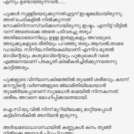
എന്നും ഉണ്ടായിരുന്നവൻ......
പൂക്കൾ നുള്ളിയെടുക്കുന്നത്ഏട്ടന് ഇഷ്ടമല്ലായിരുന്നു.
അത് ചെടികളിൽ നിൽക്കുന്നത്
നോക്കിനിന്നാസ്വദിക്കാനായിരുന്നു ഇഷ്ടം. എന്നിട്ട് വീട്ടിൽ
വന്ന് അതൊക്കെ അതേ പടിവരച്ചു തരും!
അതിലോരോന്നിലും ഉള്ള ഇതളുകളും അവയുടെ
അടുക്കുകളുടെ രീതിയും പറഞ്ഞു തരും.ആമ്പൽ,താമര
ഡാലിയ, സീനിയ,നിത്യകല്യാണി എന്നിവ മുതൽ
മാവിന്റെയും കശുമാവിന്റെയും പൂങ്കുലകൾ വരെ
എങ്ങനെയാണ് പ്രകൃതി ക്രമീകരിച്ചിരിക്കുന്നതെന്നു
കാട്ടിത്തരും.
പൂക്കളുടെ വിന്യാസക്രമത്തിൽ തുടങ്ങി ശരീരവും കടന്ന്
മനസ്സിന്റെ വർണങ്ങളുടെ ജ്യാമിതിയിലലയാൻ
തുടങ്ങിയപ്പോഴാണ് സുമേധൻ ഭാമയിൽ നിന്നകന്നത്.
ശരീരം അവനെ മോഹിപ്പിക്കാതെയായി.
ഐ.സി.യു.വിൽ നിന്ന് മുറിയിലേക്കു മാറ്റിയപ്പോൾ
കട്ടിലിനരികിൽ അനിയൻ ഇരുന്നു.
അർദ്ധബോധാവസ്ഥയിൽ കണ്ണുകൾ കനം തൂങ്ങി
നിൽക്കെ അയാൾ പിറുപിറുത്തു.