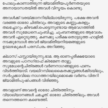
പോലുംകാണാതിരുന്ന ജ്യാമിതീയപൂർണതയുടെ
അനായാസതയിൽ അവൾ വിസ്മയം കൊണ്ടു.
അവൾക്ക് വരയ്ക്കാനറിയില്ലായിരുന്നു. പക്ഷേ അവൻ
വരഞ്ഞ ഓരോ ചിത്രവും അവളുടെ കണ്ണുംകരളും
തലച്ചോറും കീഴടക്കി.പെട്ടെന്നുണ്ടായ ആവേഗത്തിൽ
അവൾ സുമേധനെചുംബിച്ചു. ചുംബനങ്ങളുടെ ആവേശം
അവൻ ഏറ്റെടുത്തു. കണക്കു പരീക്ഷ തൊട്ടടുത്ത ഹാളിൽ
നടക്കുമ്പോൾ അവർ ജ്യാമിതീയനിയമങ്ങളുടെ
ഉടലഴകുകൾ പരസ്പരം അറിഞ്ഞു.
ക്ലാസ് ഫസ്റ്റായിരുന്നു,ഭാമ. ആ ഓണപ്പരീക്ഷയോടെ
അവളുടെ പഠനഗ്രാഫ് ക്രമേണ താഴ്ന്നു.
സുമേധന്റെചിത്രങ്ങൾ വർണനാഗങ്ങളുടെ ഫണം
വിടർത്തിയാടി. വയലിറമ്പിലെകൈതക്കൂട്ടങ്ങൾക്കിടയിലും,
സർപ്പക്കാവിലെ നാഗത്തറയിലുമൊക്കെ വർണം വിതറി
ജ്യാമിതിപുഷ്പങ്ങൾ വിരിഞ്ഞു.
അവളാണ് അവന്റെ ഓരോ ചിത്രത്തിനും
വ്യാഖ്യാനങ്ങൾ ചമച്ചത്. ഓരോ ചിത്രത്തിലും അവൾ
തന്നെത്തന്നെ കണ്ടെത്തി.